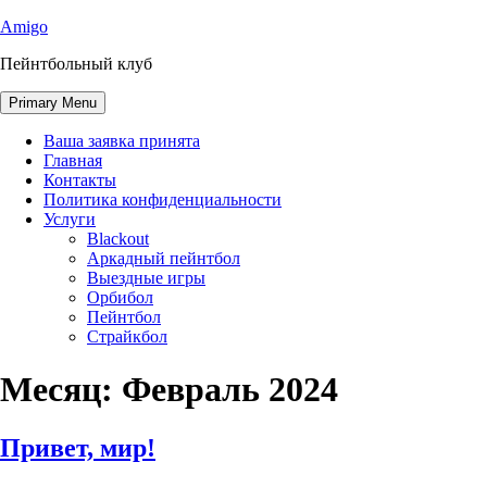
Skip
Amigo
to
Пейнтбольный клуб
content
Primary Menu
Ваша заявка принята
Главная
Контакты
Политика конфиденциальности
Услуги
Blackout
Аркадный пейнтбол
Выездные игры
Орбибол
Пейнтбол
Страйкбол
Месяц:
Февраль 2024
Привет, мир!