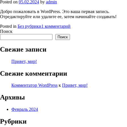
Posted on
05.02.2024
by
admin
Добро пожаловать в WordPress. Это ваша первая запись.
Отредактируйте или удалите ее, затем начинайте создавать!
к
Posted in
Без рубрики
1 комментарий
записи
Поиск
Привет,
Поиск
мир!
Свежие записи
Привет, мир!
Свежие комментарии
Комментатор WordPress
к
Привет, мир!
Архивы
Февраль 2024
Рубрики